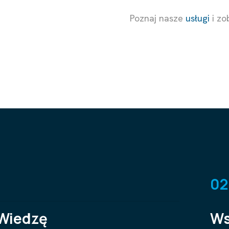
Poznaj nasze
usługi
i zo
02
 Wiedzę
Ws