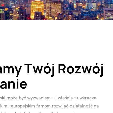
a
m
y
T
w
ó
j
R
o
z
w
ó
j
a
n
i
e
ński może być wyzwaniem – i właśnie tu wkracza
kim i europejskim firmom rozwijać działalność na