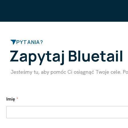
PYTANIA?
Z
a
p
y
t
a
j
B
l
u
e
t
a
i
l
Jesteśmy tu, aby pomóc Ci osiągnąć Twoje cele. P
Imię
*