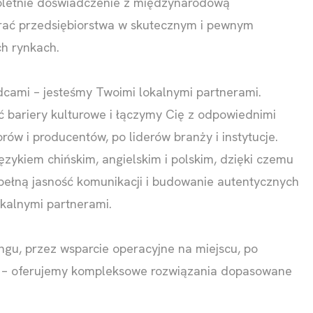
oletnie doświadczenie z międzynarodową
rać przedsiębiorstwa w skutecznym i pewnym
ch rynkach.
dcami – jesteśmy Twoimi lokalnymi partnerami.
ariery kulturowe i łączymy Cię z odpowiednimi
rów i producentów, po liderów branży i instytucje.
ęzykiem chińskim, angielskim i polskim, dzięki czemu
pełną jasność komunikacji i budowanie autentycznych
okalnymi partnerami.
ngu, przez wsparcie operacyjne na miejscu, po
e – oferujemy kompleksowe rozwiązania dopasowane