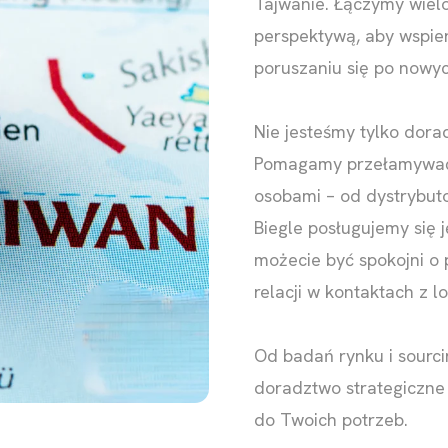
Tajwanie. Łączymy wiel
perspektywą, aby wspie
poruszaniu się po nowy
Nie jesteśmy tylko dora
Pomagamy przełamywać b
osobami – od dystrybuto
Biegle posługujemy się j
możecie być spokojni o 
relacji w kontaktach z l
Od badań rynku i sourci
doradztwo strategiczn
do Twoich potrzeb.