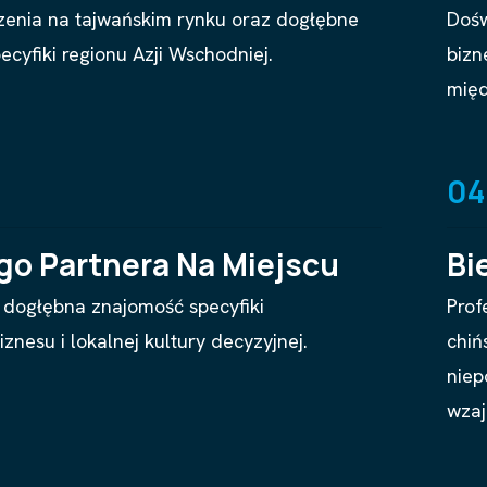
zenia na tajwańskim rynku oraz dogłębne
Dośw
ecyfiki regionu Azji Wschodniej.
bizn
mię
04
go Partnera Na Miejscu
Bi
 dogłębna znajomość specyfiki
Prof
znesu i lokalnej kultury decyzyjnej.
chiń
niep
wzaj