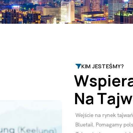
KIM JESTEŚMY?
W
s
p
i
e
r
N
a
T
a
j
w
Wejście na rynek tajwa
Bluetail. Pomagamy pols