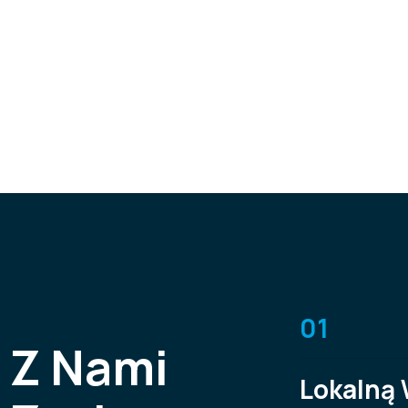
01
Z
N
a
m
i
Lokalną