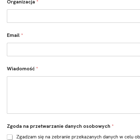
Organizacja
*
Email
*
p
Wiadomość
*
r
z
e
t
w
a
r
z
a
n
Zgoda na przetwarzanie danych osobowych
*
i
e
Zgadzam się na zebranie przekazanych danych w celu ob