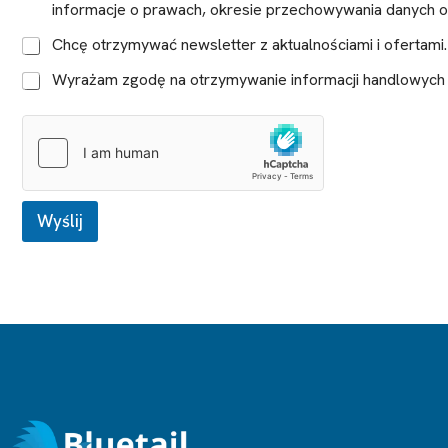
E
informacje o prawach, okresie przechowywania danych or
m
a
Chcę otrzymywać newsletter z aktualnościami i ofertam
i
l
Wyrażam zgodę na otrzymywanie informacji handlowych d
E
m
a
i
l
Wyślij