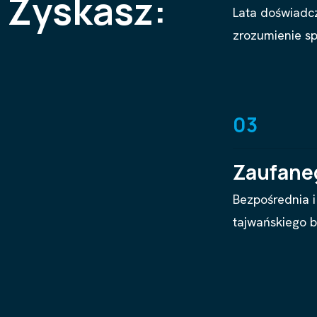
Z
y
s
k
a
s
z
:
Lata doświadc
zrozumienie sp
03
Zaufane
Bezpośrednia i
tajwańskiego bi